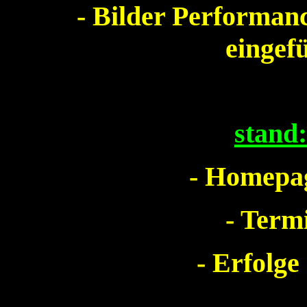
- Bilder Performan
eing
stand
- Homepag
- Term
- Erfolge