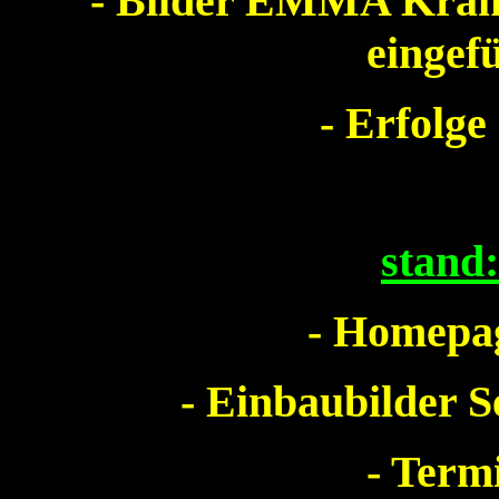
- Bilder EMMA Kram
eing
- Erfolge
stand
- Homepag
- Einbaubilder S
- Term