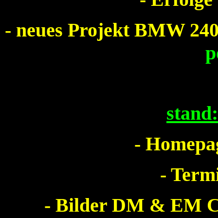
- neues Projekt BMW 240
p
stand
- Homepag
- Term
- Bilder DM & EM Co