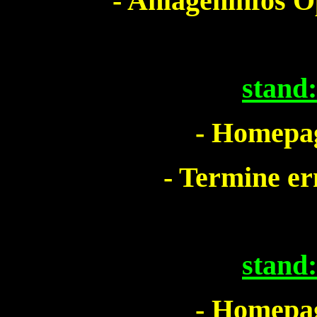
- Anlageninfos O
stand
- Homepag
- Termine e
stand
- Homepag