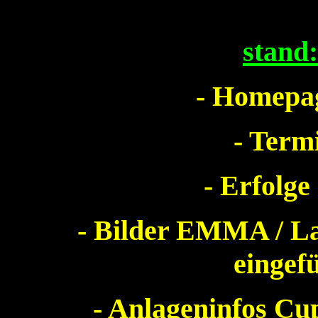
stand
- Homepag
- Term
- Erfolge
- Bilder EMMA / La
eing
- Anlageninfos Cu