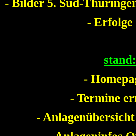
- Bilder 5. Süd-Thürin
- Erfolge
stand
- Homepag
- Termine e
- Anlagenübersicht