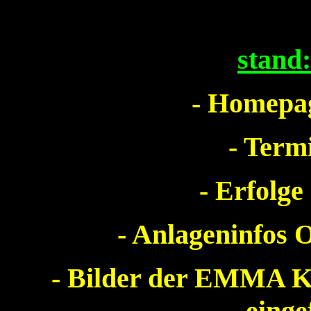
stand
- Homepag
- Term
- Erfolge
- Anlageninfos O
- Bilder der EMMA 
einge