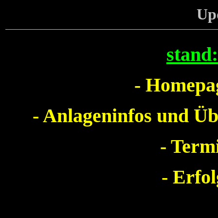
Up
stand
- Homepag
- Anlageninfos und Ü
- Term
- Erfo